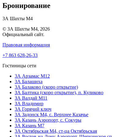
Бронирование
3А Шахты М4
© 3А Шахты М4, 2026
Официальный сайт.
Правовая информация
+7 863 628-26-33
Гостиницы сети
3А Арзамас М12
3А Балашиха
3А Балаково (скоро открытие)
ЗА Балтика (скоро открытие),
п. Куликово
ЗА Валдай M11
ЗА Владимир
3А Горячий ключ
3А Задонск М4,
с. Верхнее Казачье
3А Казань Аэропорт,
с. Сокуры
3А Казань М7
3А Октябрьская М4,
ст-ца Октябрьская
3А Ростов-на-Дону Аэропорт,
Щепкинское сп