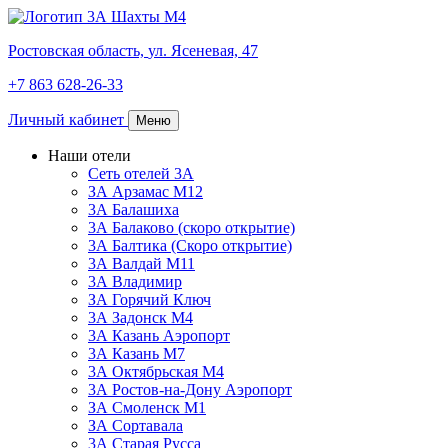
Ростовская область,
ул. Ясеневая, 47
+7 863 628-26-33
Личный кабинет
Меню
Наши отели
Сеть отелей 3А
ЗА Арзамас М12
3А Балашиха
3А Балаково (скоро открытие)
3А Балтика (Скоро открытие)
3А Валдай М11
3А Владимир
ЗА Горячий Ключ
3А Задонск М4
3А Казань Аэропорт
3А Казань M7
3А Октябрьская М4
3А Ростов-на-Дону Аэропорт
ЗА Смоленск М1
ЗА Сортавала
3А Старая Русса