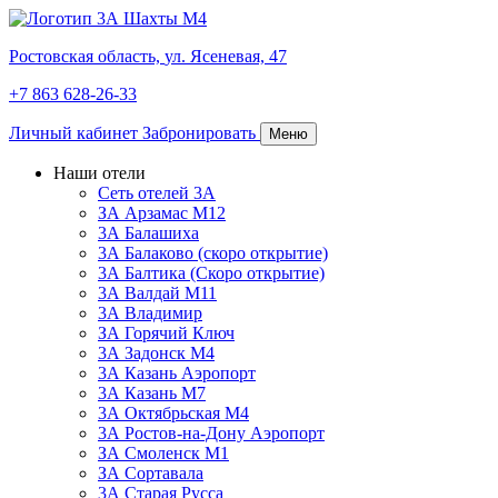
Ростовская область,
ул. Ясеневая, 47
+7 863 628-26-33
Личный кабинет
Забронировать
Меню
Наши отели
Сеть отелей 3А
ЗА Арзамас М12
3А Балашиха
3А Балаково (скоро открытие)
3А Балтика (Скоро открытие)
3А Валдай М11
3А Владимир
ЗА Горячий Ключ
3А Задонск М4
3А Казань Аэропорт
3А Казань M7
3А Октябрьская М4
3А Ростов-на-Дону Аэропорт
ЗА Смоленск М1
ЗА Сортавала
3А Старая Русса