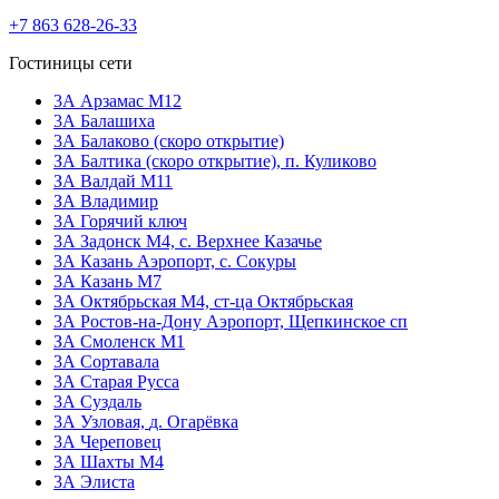
+7 863 628-26-33
Гостиницы сети
3А Арзамас М12
3А Балашиха
3А Балаково (скоро открытие)
ЗА Балтика (скоро открытие),
п. Куликово
ЗА Валдай M11
ЗА Владимир
3А Горячий ключ
3А Задонск М4,
с. Верхнее Казачье
3А Казань Аэропорт,
с. Сокуры
3А Казань М7
3А Октябрьская М4,
ст-ца Октябрьская
3А Ростов-на-Дону Аэропорт,
Щепкинское сп
ЗА Смоленск М1
3А Сортавала
3А Старая Русса
3А Суздаль
3А Узловая,
д. Огарёвка
3А Череповец
3А Шахты М4
3А Элиста